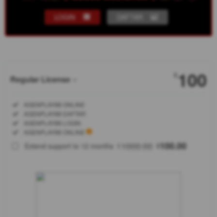
LOGIN
DAFTAR
Show More
100
$
Regular License
Regular
Included:
AGENPLAY88 ONLINE
License
Included:
AGENPLAY88 DAFTAR
SELECTED
Included:
AGENPLAY88 LOGIN
88
$
Included:
AGENPLAY88 ONLINE
Agenplay88
1000.00
100.00
Extend support to 12 months
$
$
merupakan
link untuk
mempelajari
cara
meningkatkan
performa
dalam