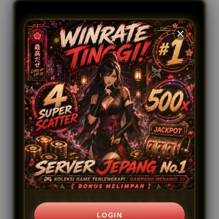
c
sa****a9
e
IDR 1,785,197.40
n
Slot
s
AGENPLAY88
di****n7
e
IDR 1,783,651.70
d
AKSES MUDAH
Slot
e
t
fi****o2
MERAIH MVP
a
IDR 488,992.24
Slot
i
DALAM
l
s
PERMAINAN 1
VS 1 VIRAL
DENGAN
TRADISI NYATA!
LOGIN