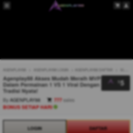
AGENPLAY88
AGENPLAY88 LOGIN
AGENPLAY88 DAFTAR
SITUS AGENPLAY88
Agenplay88 Akses Mudah Meraih MVP
5
$
Dalam Permainan 1 VS 1 Viral Dengan
Tradisi Nyata!
By
AGENPLAY88
777
sales
BONUS SETIAP HARI
LOGIN
DAFTAR