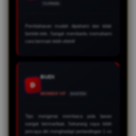
TJ.PRIOK
Pembahasan mudah dipahami dan tidak
bertele-tele. Sangat membantu memahami
cara bermain lebih efektif
BUDI
D
MEMBER VIP
BANTEN
Tips mengenai membaca pola lawan
sangat bermanfaat. Sekarang saya lebih
percaya diri menghadapi pertandingan 1 vs