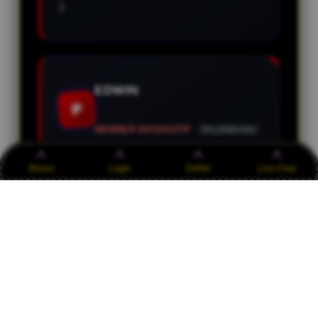
1
EDWIN
P
MEMBER EKSEKUTIF
PALEMBANG
Bonus
Login
Daftar
Live Chat
Main sekarang di agenplay88, keamanan
pasti terjaga dan bisa di akses kapanpun!