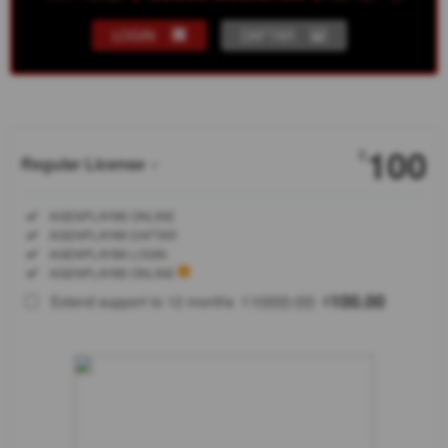
LOGIN
DAFTAR
Show More
100
$
Regular License
Regular
Included:
AGENPLAY88 ONLINE
License
Included:
AGENPLAY88 DAFTAR
SELECTED
Included:
AGENPLAY88 LOGIN
88
$
Included:
AGENPLAY88 ONLINE
Agenplay88
1000.00
100.00
Extend support to 12 months
$
$
merupakan
link untuk
mempelajari
cara
meningkatkan
performa
dalam