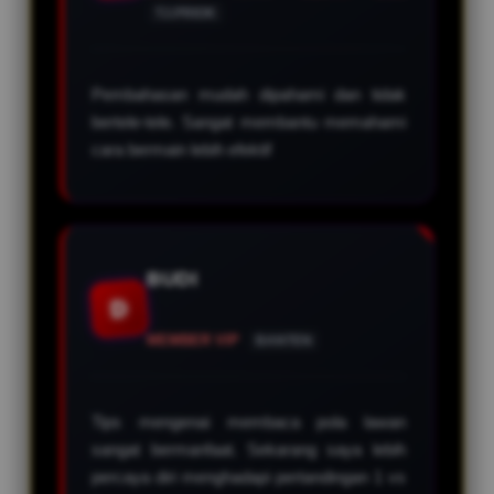
TJ.PRIOK
Pembahasan mudah dipahami dan tidak
bertele-tele. Sangat membantu memahami
cara bermain lebih efektif
BUDI
D
MEMBER VIP
BANTEN
Tips mengenai membaca pola lawan
sangat bermanfaat. Sekarang saya lebih
percaya diri menghadapi pertandingan 1 vs