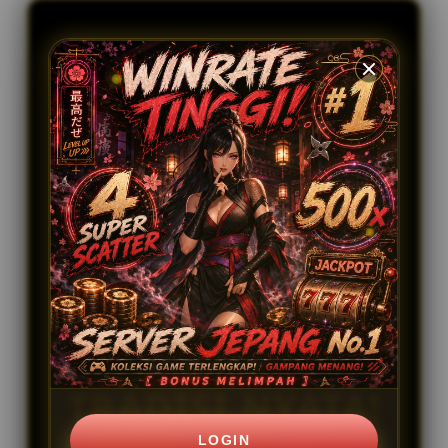
c
ka****u3
e
IDR 522,530.24
n
Slot
s
AGENPLAY88
ma****i6
e
IDR 1,268,884.40
d
AKSES MUDAH
Slot
e
t
ma****i0
MERAIH MVP
a
IDR 881,591.84
Slot
i
DALAM
l
s
PERMAINAN 1
VS 1 VIRAL
DENGAN
TRADISI NYATA!
LOGIN