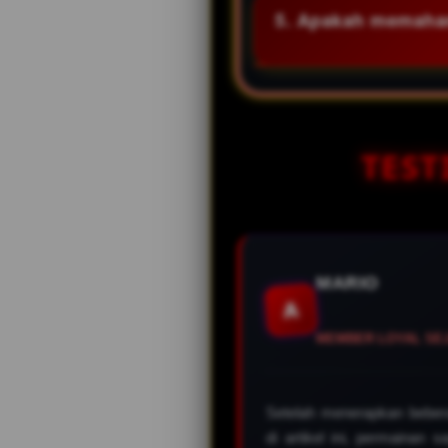
5. Apakah memaha
Ya. Perubahan mekanis
TEST
MARIO
A
MEMBER LOYAL SEJ
Setelah menerapkan bebera
di artikel ini, permainan s