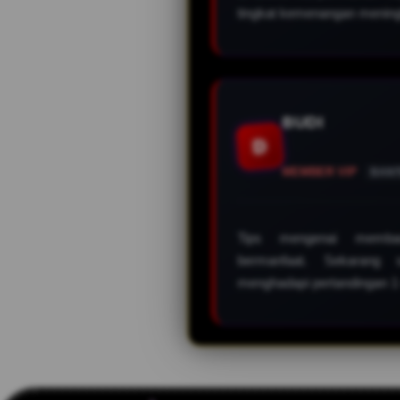
tingkat kemenangan menin
BUDI
D
MEMBER VIP
BAN
Tips mengenai memba
bermanfaat. Sekarang 
menghadapi pertandingan 1