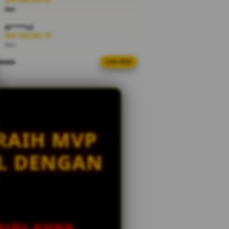
IDR 682,925.52
Slot
di****n2
IDR 569,882.78
Slot
INNER
LIVE FEED
al****a8
IDR 1,150,554.30
Slot
ra****a4
IDR 1,461,790.22
Slot
RAIH MVP
la****u8
IDR 939,133.70
Slot
AL DENGAN
ar****o9
IDR 656,072.98
Slot