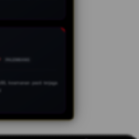
F
PALEMBANG
88, keamanan pasti terjaga
!