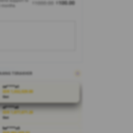
tend support to
1000.00
100.00
$
$
 months
t. Panduan lengkap untuk membantu
tampil lebih percaya diri dan konsisten.
NANG TERAKHIR
sa****a1
IDR 1,032,029.00
Slot
al****a0
IDR 1,877,671.26
Slot
ka****u5