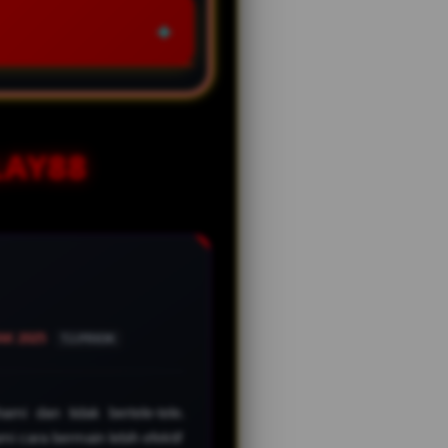
g efektif.
LAY88
AK 2025
TJ.PRIOK
i dan tidak bertele-tele.
cara bermain lebih efektif