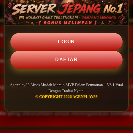
YAAN UMUM SEPUTAR AGE
vs 1?
LOGIN
g mempertemukan dua pemain secara langsung tanpa 
 meningkatkan peluang menjadi MVP?
DAFTAR
g konsisten, memahami karakter yang digunakan, ser
Agenplay88 Akses Mudah Meraih MVP Dalam Permainan 1 VS 1 Viral
gan selalu ditentukan oleh kemampuan mekanik
Dengan Tradisi Nyata!
© COPYRIGHT 2026 AGENPLAY88
ambilan keputusan, dan pengelolaan situasi pertandingan 
ktu yang dibutuhkan untuk meningkatkan kemam
 proses belajar yang berbeda. Konsistensi latihan menjadi