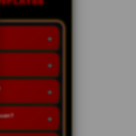
NPLAY88
bantuan anggota tim
ta mempelajari pola
?
juga memiliki pengaruh
puan?
 faktor utama.