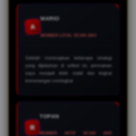
MARIO
A
MEMBER LOYAL SEJAK 2023
Setelah menerapkan beberapa strategi
yang dijelaskan di artikel ini, permainan
saya menjadi lebih stabil dan tingkat
kemenangan meningkat
TOPAN
R
MEMBER AKTIF SEJAK 2025