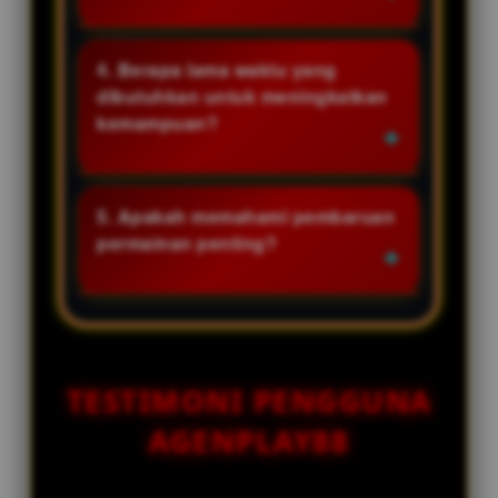
Tidak. Strategi, pengambilan
keputusan, dan pengelolaan
4. Berapa lama waktu yang
situasi pertandingan juga
dibutuhkan untuk meningkatkan
memiliki pengaruh besar.
kemampuan?
Setiap pemain memiliki proses
belajar yang berbeda. Konsistensi
5. Apakah memahami pembaruan
latihan menjadi faktor utama.
permainan penting?
Ya. Perubahan mekanisme
permainan sering kali
memengaruhi strategi yang
paling efektif.
TESTIMONI PENGGUNA
AGENPLAY88