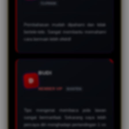
TJ.PRIOK
Pembahasan mudah dipahami dan tidak
bertele-tele. Sangat membantu memahami
cara bermain lebih efektif
BUDI
D
MEMBER VIP
BANTEN
Tips mengenai membaca pola lawan
sangat bermanfaat. Sekarang saya lebih
percaya diri menghadapi pertandingan 1 vs