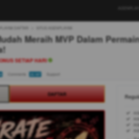
AGENPLA
PLAY88 DAFTAR
SITUS AGENPLAY88
udah Meraih MVP Dalam Permaina
a!
ONUS SETIAP HARI
Comments
Support
3
23.187
DAFTAR
Regul
Regu
Inc
AG
Inc
Agen
AG
Inc
AG
memp
Inc
AG
dala
lati