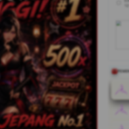
Ex
12
tepa
Anda 
V
i
e
w
l
i
c
e
PEME
n
s
e
d
e
t
a
i
l
s