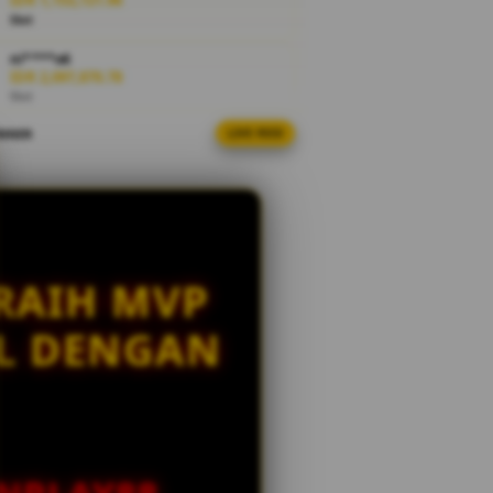
IDR 1,153,721.96
Slot
ni****o6
IDR 2,097,870.78
Slot
INNER
LIVE FEED
re****a5
IDR 955,823.98
Slot
di****n9
IDR 466,707.10
Slot
RAIH MVP
al****a6
IDR 2,006,206.26
Slot
AL DENGAN
sa****a8
IDR 1,692,953.96
Slot