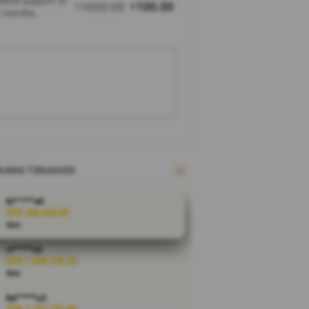
tend support to
1000.00
100.00
$
$
 months
t. Panduan lengkap untuk membantu
tampil lebih percaya diri dan konsisten.
NANG TERAKHIR
bi****a5
IDR 368,420.00
Slot
ri****o2
IDR 1,958,158.36
Slot
ka****u2