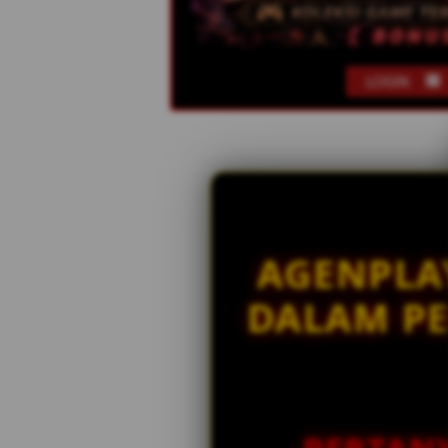
LOGIN
AGENPLA
DALAM PE