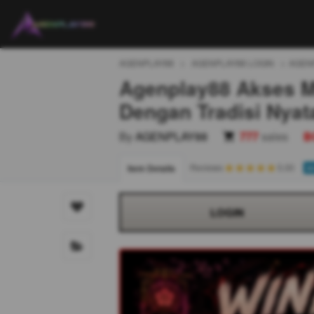
AGENPLAY88
AGENPLAY88 LOGIN
AGEN
Agenplay88 Akses M
Dengan Tradisi Nyat
By
AGENPLAY88
777
sales
B
5.00
Reviews
5.00
Item Details
30
stars
LOGIN