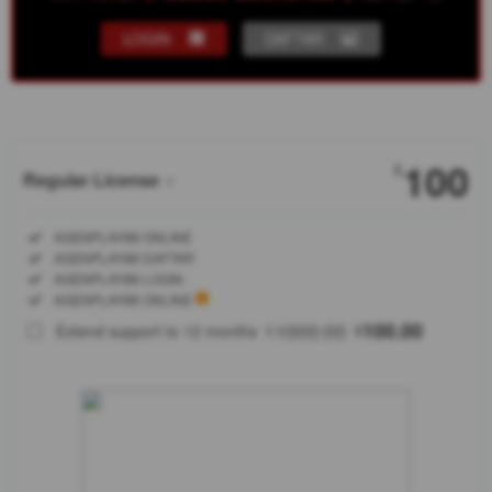
LOGIN
DAFTAR
Show More
100
$
Regular License
Regular
Included:
AGENPLAY88 ONLINE
License
Included:
AGENPLAY88 DAFTAR
SELECTED
Included:
AGENPLAY88 LOGIN
88
$
Included:
AGENPLAY88 ONLINE
Agenplay88
1000.00
100.00
Extend support to 12 months
$
$
merupakan
link untuk
mempelajari
cara
meningkatkan
performa
dalam