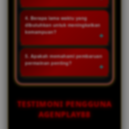
Tidak. Strategi, pengambilan
keputusan, dan pengelolaan
4. Berapa lama waktu yang
situasi pertandingan juga
dibutuhkan untuk meningkatkan
memiliki pengaruh besar.
kemampuan?
Setiap pemain memiliki proses
belajar yang berbeda. Konsistensi
5. Apakah memahami pembaruan
latihan menjadi faktor utama.
permainan penting?
Ya. Perubahan mekanisme
permainan sering kali
memengaruhi strategi yang
paling efektif.
TESTIMONI PENGGUNA
AGENPLAY88