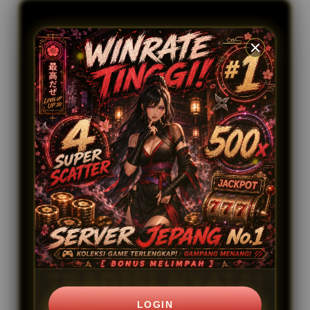
c
sa****a2
e
IDR 378,689.12
n
Slot
s
AGENPLAY88
di****n0
e
IDR 1,105,712.60
d
AKSES MUDAH
Slot
e
t
bi****a8
MERAIH MVP
a
IDR 380,138.88
Slot
i
DALAM
l
s
PERMAINAN 1
VS 1 VIRAL
DENGAN
TRADISI NYATA!
LOGIN