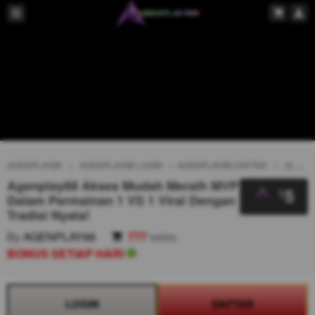
AGENPLAY88
AGENPLAY88 LOGIN
AGENPLAY88 DAFTAR
SITUS AGENPLAY88
Agenplay88 Akses Mudah Meraih MVP
5
$
Dalam Permainan 1 VS 1 Viral Dengan
Tradisi Nyata!
By
AGENPLAY88
777
sales
BONUS SETIAP HARI
LOGIN
DAFTAR