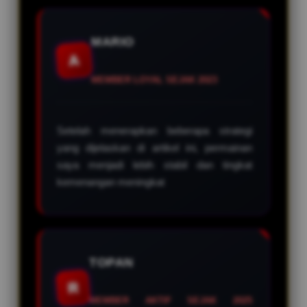
MARIO
A
MEMBER LOYAL SEJAK 2023
Setelah menerapkan beberapa strategi
yang dijelaskan di artikel ini, permainan
saya menjadi lebih stabil dan tingkat
kemenangan meningkat
TOPAN
R
MEMBER AKTIF SEJAK 2025