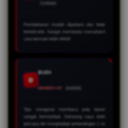
TJ.PRIOK
Pembahasan mudah dipahami dan tidak
bertele-tele. Sangat membantu memahami
cara bermain lebih efektif
BUDI
D
MEMBER VIP
BANTEN
Tips mengenai membaca pola lawan
sangat bermanfaat. Sekarang saya lebih
percaya diri menghadapi pertandingan 1 vs