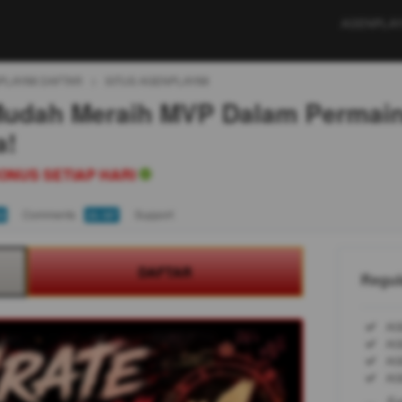
AGENPLA
PLAY88 DAFTAR
SITUS AGENPLAY88
udah Meraih MVP Dalam Permaina
a!
ONUS SETIAP HARI
Comments
Support
3
23.187
DAFTAR
Regul
Regu
Inc
AG
Inc
Agen
AG
Inc
AG
memp
Inc
AG
dala
lati