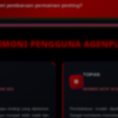
mi pembaruan permainan penting?
me permainan sering kali memengaruhi strategi yang palin
IMONI PENGGUNA AGENP
TOPAN
R
AK 2023
MEMBER AKTIF SEJ
pa strategi yang dijelaskan
Pembahasan mudah dipaham
aya menjadi lebih stabil dan
Sangat membantu memahami 