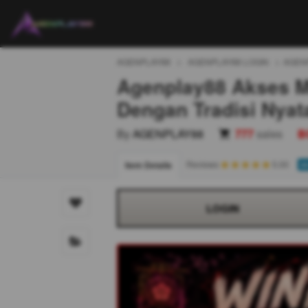
AGENPLAY88
AGENPLAY88 LOGIN
AGEN
Agenplay88 Akses M
Dengan Tradisi Nyat
By
AGENPLAY88
777
sales
B
5.00
Reviews
5.00
Item Details
30
stars
LOGIN